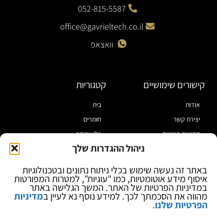
052-815-5587
office@gavrieltech.co.il
וואצאפ
קישורים שימושיים
קטגוריות
אודות
בית
יצירת קשר
חומרים
מדיניות פרטיות
כלי עבודה
ניהול ההגדרות שלך
תקנון
מוצרי הלחמה
הצהרת נגישות
מוצרי חיווט
באתר זה נעשה שימוש בכלי ניתוח נתונים ובטכנולוגיות
איסוף מידע אוטומטיות, כמו "עוגיות", למטרות המפורטות
בלוג
ספקי כח ומודדים
במדיניות הפרטיות של האתר. המשך הגלישה באתר
ציוד אופטי להגדלה
מהווה את הסכמתך לכך. למידע נוסף נא לעיין ב
מדיניות
הפרטיות שלנו
.
ציוד אנטי סטטי