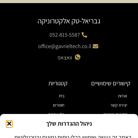
גבריאל-טק אלקטרוניקה
052-815-5587
office@gavrieltech.co.il
וואצאפ
קישורים שימושיים
קטגוריות
אודות
בית
יצירת קשר
חומרים
מדיניות פרטיות
כלי עבודה
ניהול ההגדרות שלך
תקנון
מוצרי הלחמה
הצהרת נגישות
מוצרי חיווט
באתר זה נעשה שימוש בכלי ניתוח נתונים ובטכנולוגיות