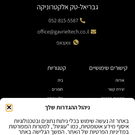
גבריאל-טק אלקטרוניקה
052-815-5587
office@gavrieltech.co.il
וואצאפ
קישורים שימושיים
קטגוריות
אודות
בית
יצירת קשר
חומרים
מדיניות פרטיות
כלי עבודה
ניהול ההגדרות שלך
תקנון
מוצרי הלחמה
הצהרת נגישות
מוצרי חיווט
באתר זה נעשה שימוש בכלי ניתוח נתונים ובטכנולוגיות
איסוף מידע אוטומטיות, כמו "עוגיות", למטרות המפורטות
בלוג
ספקי כח ומודדים
במדיניות הפרטיות של האתר. המשך הגלישה באתר
ציוד אופטי להגדלה