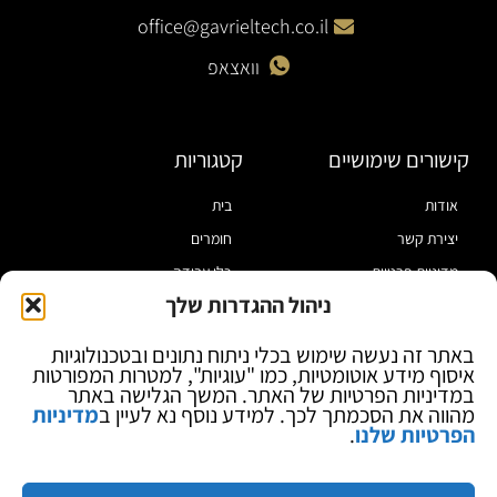
office@gavrieltech.co.il
וואצאפ
קישורים שימושיים
קטגוריות
אודות
בית
יצירת קשר
חומרים
מדיניות פרטיות
כלי עבודה
ניהול ההגדרות שלך
תקנון
מוצרי הלחמה
הצהרת נגישות
מוצרי חיווט
באתר זה נעשה שימוש בכלי ניתוח נתונים ובטכנולוגיות
איסוף מידע אוטומטיות, כמו "עוגיות", למטרות המפורטות
בלוג
ספקי כח ומודדים
במדיניות הפרטיות של האתר. המשך הגלישה באתר
ציוד אופטי להגדלה
מהווה את הסכמתך לכך. למידע נוסף נא לעיין ב
מדיניות
הפרטיות שלנו
.
ציוד אנטי סטטי
קוסמטיקה