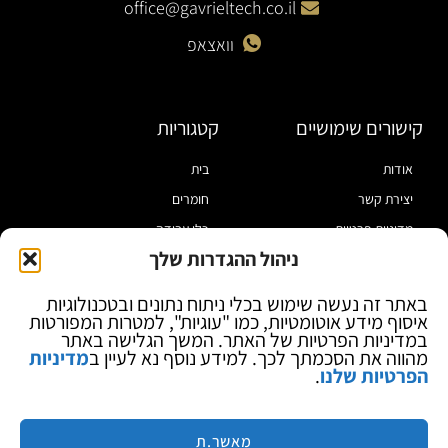
office@gavrieltech.co.il
וואצאפ
קישורים שימושיים
קטגוריות
אודות
בית
יצירת קשר
חומרים
מדיניות פרטיות
כלי עבודה
ניהול ההגדרות שלך
תקנון
מוצרי הלחמה
הצהרת נגישות
מוצרי חיווט
באתר זה נעשה שימוש בכלי ניתוח נתונים ובטכנולוגיות
איסוף מידע אוטומטיות, כמו "עוגיות", למטרות המפורטות
בלוג
ספקי כח ומודדים
במדיניות הפרטיות של האתר. המשך הגלישה באתר
ציוד אופטי להגדלה
מהווה את הסכמתך לכך. למידע נוסף נא לעיין ב
מדיניות
הפרטיות שלנו
.
ציוד אנטי סטטי
קוסמטיקה
מותגים
מאשר.ת