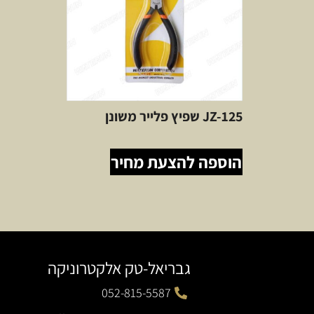
JZ-125 שפיץ פלייר משונן
הוספה להצעת מחיר
גבריאל-טק אלקטרוניקה
052-815-5587