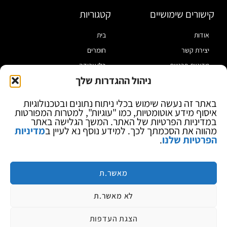
קישורים שימושיים
קטגוריות
אודות
בית
יצירת קשר
חומרים
מדיניות פרטיות
כלי עבודה
ניהול ההגדרות שלך
תקנון
מוצרי הלחמה
הצהרת נגישות
מוצרי חיווט
באתר זה נעשה שימוש בכלי ניתוח נתונים ובטכנולוגיות
איסוף מידע אוטומטיות, כמו "עוגיות", למטרות המפורטות
בלוג
ספקי כח ומודדים
במדיניות הפרטיות של האתר. המשך הגלישה באתר
ציוד אופטי להגדלה
מהווה את הסכמתך לכך. למידע נוסף נא לעיין ב
מדיניות
הפרטיות שלנו
.
ציוד אנטי סטטי
קוסמטיקה
מותגים
מאשר.ת
לא מאשר.ת
הצגת העדפות