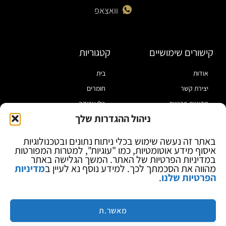
וואצאפ
קישורים שימושיים
קטגוריות
אודות
בית
יצירת קשר
חומרים
מדיניות פרטיות
כלי עבודה
ניהול ההגדרות שלך
תקנון
מוצרי הלחמה
הצהרת נגישות
מוצרי חיווט
באתר זה נעשה שימוש בכלי ניתוח נתונים ובטכנולוגיות
איסוף מידע אוטומטיות, כמו "עוגיות", למטרות המפורטות
בלוג
ספקי כח ומודדים
במדיניות הפרטיות של האתר. המשך הגלישה באתר
ציוד אופטי להגדלה
מהווה את הסכמתך לכך. למידע נוסף נא לעיין ב
מדיניות
הפרטיות שלנו
.
ציוד אנטי סטטי
קוסמטיקה
מותגים
מאשר.ת