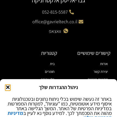
גבריאל-טק אלקטרוניקה
052-815-5587
office@gavrieltech.co.il
וואצאפ
קישורים שימושיים
קטגוריות
אודות
בית
יצירת קשר
חומרים
מדיניות פרטיות
כלי עבודה
ניהול ההגדרות שלך
תקנון
מוצרי הלחמה
הצהרת נגישות
מוצרי חיווט
באתר זה נעשה שימוש בכלי ניתוח נתונים ובטכנולוגיות
איסוף מידע אוטומטיות, כמו "עוגיות", למטרות המפורטות
בלוג
ספקי כח ומודדים
במדיניות הפרטיות של האתר. המשך הגלישה באתר
ציוד אופטי להגדלה
מהווה את הסכמתך לכך. למידע נוסף נא לעיין ב
מדיניות