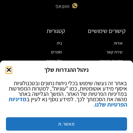
וואצאפ
קישורים שימושיים
קטגוריות
אודות
בית
יצירת קשר
חומרים
מדיניות פרטיות
כלי עבודה
ניהול ההגדרות שלך
תקנון
מוצרי הלחמה
הצהרת נגישות
מוצרי חיווט
באתר זה נעשה שימוש בכלי ניתוח נתונים ובטכנולוגיות
איסוף מידע אוטומטיות, כמו "עוגיות", למטרות המפורטות
בלוג
ספקי כח ומודדים
במדיניות הפרטיות של האתר. המשך הגלישה באתר
ציוד אופטי להגדלה
מהווה את הסכמתך לכך. למידע נוסף נא לעיין ב
מדיניות
הפרטיות שלנו
.
ציוד אנטי סטטי
קוסמטיקה
מותגים
מאשר.ת