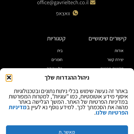
office@gavrieltech.co.il
וואצאפ
קישורים שימושיים
קטגוריות
אודות
בית
יצירת קשר
חומרים
מדיניות פרטיות
כלי עבודה
ניהול ההגדרות שלך
תקנון
מוצרי הלחמה
הצהרת נגישות
מוצרי חיווט
באתר זה נעשה שימוש בכלי ניתוח נתונים ובטכנולוגיות
איסוף מידע אוטומטיות, כמו "עוגיות", למטרות המפורטות
בלוג
ספקי כח ומודדים
במדיניות הפרטיות של האתר. המשך הגלישה באתר
ציוד אופטי להגדלה
מהווה את הסכמתך לכך. למידע נוסף נא לעיין ב
מדיניות
הפרטיות שלנו
.
ציוד אנטי סטטי
קוסמטיקה
מותגים
מאשר.ת