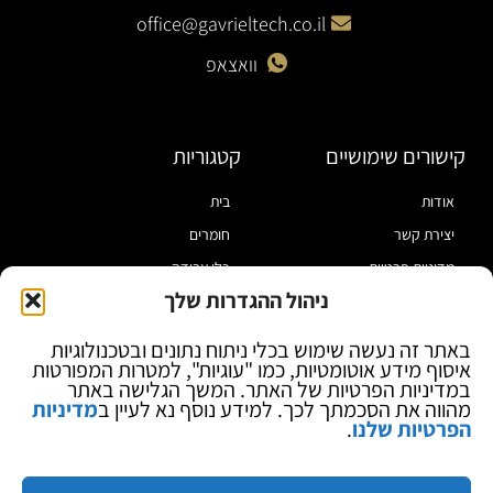
office@gavrieltech.co.il
וואצאפ
קישורים שימושיים
קטגוריות
אודות
בית
יצירת קשר
חומרים
מדיניות פרטיות
כלי עבודה
ניהול ההגדרות שלך
תקנון
מוצרי הלחמה
הצהרת נגישות
מוצרי חיווט
באתר זה נעשה שימוש בכלי ניתוח נתונים ובטכנולוגיות
איסוף מידע אוטומטיות, כמו "עוגיות", למטרות המפורטות
בלוג
ספקי כח ומודדים
במדיניות הפרטיות של האתר. המשך הגלישה באתר
ציוד אופטי להגדלה
מהווה את הסכמתך לכך. למידע נוסף נא לעיין ב
מדיניות
הפרטיות שלנו
.
ציוד אנטי סטטי
קוסמטיקה