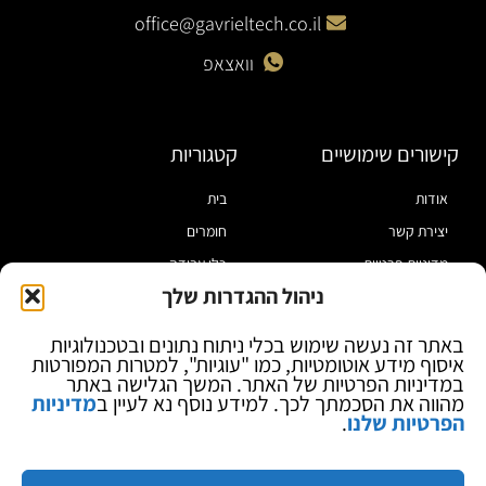
office@gavrieltech.co.il
וואצאפ
קישורים שימושיים
קטגוריות
אודות
בית
יצירת קשר
חומרים
מדיניות פרטיות
כלי עבודה
ניהול ההגדרות שלך
תקנון
מוצרי הלחמה
הצהרת נגישות
מוצרי חיווט
באתר זה נעשה שימוש בכלי ניתוח נתונים ובטכנולוגיות
איסוף מידע אוטומטיות, כמו "עוגיות", למטרות המפורטות
בלוג
ספקי כח ומודדים
במדיניות הפרטיות של האתר. המשך הגלישה באתר
ציוד אופטי להגדלה
מהווה את הסכמתך לכך. למידע נוסף נא לעיין ב
מדיניות
הפרטיות שלנו
.
ציוד אנטי סטטי
קוסמטיקה