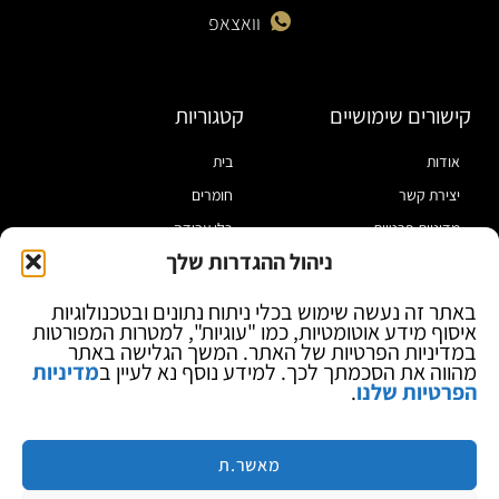
וואצאפ
קישורים שימושיים
קטגוריות
אודות
בית
יצירת קשר
חומרים
מדיניות פרטיות
כלי עבודה
ניהול ההגדרות שלך
תקנון
מוצרי הלחמה
הצהרת נגישות
מוצרי חיווט
באתר זה נעשה שימוש בכלי ניתוח נתונים ובטכנולוגיות
איסוף מידע אוטומטיות, כמו "עוגיות", למטרות המפורטות
בלוג
ספקי כח ומודדים
במדיניות הפרטיות של האתר. המשך הגלישה באתר
ציוד אופטי להגדלה
מהווה את הסכמתך לכך. למידע נוסף נא לעיין ב
מדיניות
הפרטיות שלנו
.
ציוד אנטי סטטי
קוסמטיקה
מותגים
מאשר.ת