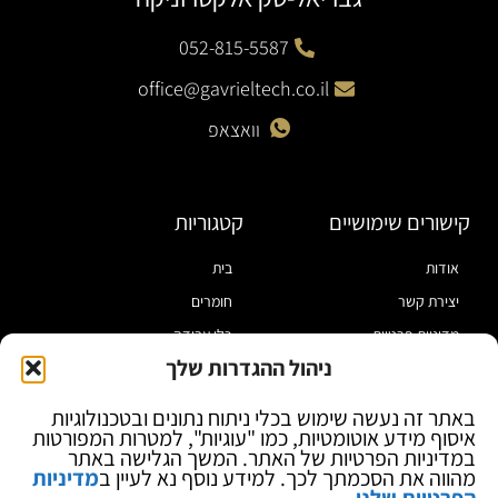
052-815-5587
office@gavrieltech.co.il
וואצאפ
קישורים שימושיים
קטגוריות
אודות
בית
יצירת קשר
חומרים
מדיניות פרטיות
כלי עבודה
ניהול ההגדרות שלך
תקנון
מוצרי הלחמה
הצהרת נגישות
מוצרי חיווט
באתר זה נעשה שימוש בכלי ניתוח נתונים ובטכנולוגיות
איסוף מידע אוטומטיות, כמו "עוגיות", למטרות המפורטות
בלוג
ספקי כח ומודדים
במדיניות הפרטיות של האתר. המשך הגלישה באתר
ציוד אופטי להגדלה
מהווה את הסכמתך לכך. למידע נוסף נא לעיין ב
מדיניות
הפרטיות שלנו
.