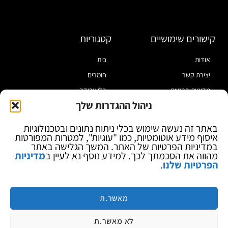
קישורים שימושיים
קטגוריות
אודות
בית
יצירת קשר
חומרים
מדיניות פרטיות
כלי עבודה
ניהול ההגדרות שלך
תקנון
מוצרי הלחמה
הצהרת נגישות
מוצרי חיווט
באתר זה נעשה שימוש בכלי ניתוח נתונים ובטכנולוגיות
איסוף מידע אוטומטיות, כמו "עוגיות", למטרות המפורטות
בלוג
ספקי כח ומודדים
במדיניות הפרטיות של האתר. המשך הגלישה באתר
ציוד אופטי להגדלה
מהווה את הסכמתך לכך. למידע נוסף נא לעיין ב
מדיניות
הפרטיות שלנו
.
ציוד אנטי סטטי
קוסמטיקה
מותגים
מאשר.ת
לא מאשר.ת