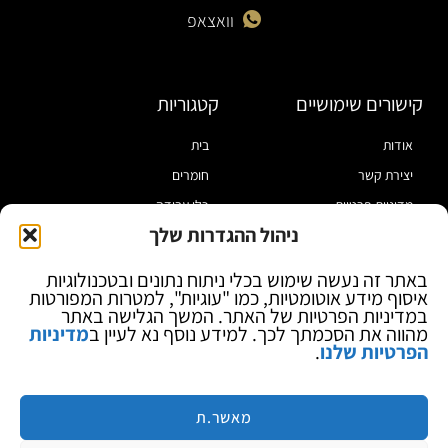
וואצאפ
קישורים שימושיים
קטגוריות
אודות
בית
יצירת קשר
חומרים
מדיניות פרטיות
כלי עבודה
ניהול ההגדרות שלך
תקנון
מוצרי הלחמה
הצהרת נגישות
מוצרי חיווט
באתר זה נעשה שימוש בכלי ניתוח נתונים ובטכנולוגיות
איסוף מידע אוטומטיות, כמו "עוגיות", למטרות המפורטות
בלוג
ספקי כח ומודדים
במדיניות הפרטיות של האתר. המשך הגלישה באתר
ציוד אופטי להגדלה
מהווה את הסכמתך לכך. למידע נוסף נא לעיין ב
מדיניות
הפרטיות שלנו
.
ציוד אנטי סטטי
קוסמטיקה
מותגים
מאשר.ת