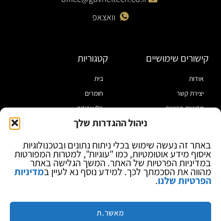
וואצאפ
קישורים שימושיים
קטגוריות
אודות
בית
יצירת קשר
חומרים
מדיניות פרטיות
כלי עבודה
ניהול ההגדרות שלך
תקנון
מוצרי הלחמה
הצהרת נגישות
מוצרי חיווט
באתר זה נעשה שימוש בכלי ניתוח נתונים ובטכנולוגיות
איסוף מידע אוטומטיות, כמו "עוגיות", למטרות המפורטות
בלוג
ספקי כח ומודדים
במדיניות הפרטיות של האתר. המשך הגלישה באתר
ציוד אופטי להגדלה
מהווה את הסכמתך לכך. למידע נוסף נא לעיין ב
מדיניות
הפרטיות שלנו
.
ציוד אנטי סטטי
קוסמטיקה
מותגים
מאשר.ת