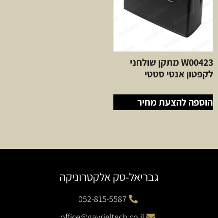
W00423 מתקן שולחני
לקפטון אנטי סטטי
הוספה להצעת מחיר
גבריאל-טק אלקטרוניקה
052-815-5587
office@gavrieltech.co.il