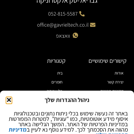
גבריאל-טק אלקטרוניקה
052-815-5587
office@gavrieltech.co.il
וואצאפ
קישורים שימושיים
קטגוריות
אודות
בית
יצירת קשר
חומרים
מדיניות פרטיות
כלי עבודה
ניהול ההגדרות שלך
תקנון
מוצרי הלחמה
הצהרת נגישות
מוצרי חיווט
באתר זה נעשה שימוש בכלי ניתוח נתונים ובטכנולוגיות
איסוף מידע אוטומטיות, כמו "עוגיות", למטרות המפורטות
בלוג
ספקי כח ומודדים
במדיניות הפרטיות של האתר. המשך הגלישה באתר
ציוד אופטי להגדלה
מהווה את הסכמתך לכך. למידע נוסף נא לעיין ב
מדיניות