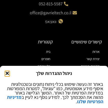
052-815-5587
office@gavrieltech.co.il
וואצאפ
קישורים שימושיים
קטגוריות
אודות
בית
יצירת קשר
חומרים
מדיניות פרטיות
כלי עבודה
ניהול ההגדרות שלך
תקנון
מוצרי הלחמה
הצהרת נגישות
מוצרי חיווט
באתר זה נעשה שימוש בכלי ניתוח נתונים ובטכנולוגיות
איסוף מידע אוטומטיות, כמו "עוגיות", למטרות המפורטות
בלוג
ספקי כח ומודדים
במדיניות הפרטיות של האתר. המשך הגלישה באתר
ציוד אופטי להגדלה
מהווה את הסכמתך לכך. למידע נוסף נא לעיין ב
מדיניות
הפרטיות שלנו
.
ציוד אנטי סטטי