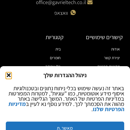
office@gavrieltech.co.il
וואצאפ
קישורים שימושיים
קטגוריות
אודות
בית
יצירת קשר
חומרים
מדיניות פרטיות
כלי עבודה
ניהול ההגדרות שלך
תקנון
מוצרי הלחמה
הצהרת נגישות
מוצרי חיווט
באתר זה נעשה שימוש בכלי ניתוח נתונים ובטכנולוגיות
איסוף מידע אוטומטיות, כמו "עוגיות", למטרות המפורטות
בלוג
ספקי כח ומודדים
במדיניות הפרטיות של האתר. המשך הגלישה באתר
ציוד אופטי להגדלה
מהווה את הסכמתך לכך. למידע נוסף נא לעיין ב
מדיניות
הפרטיות שלנו
.
ציוד אנטי סטטי
קוסמטיקה
מותגים
מאשר.ת