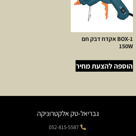
BOX-1 אקדח דבק חם
150W
הוספה להצעת מחיר
גבריאל-טק אלקטרוניקה
052-815-5587