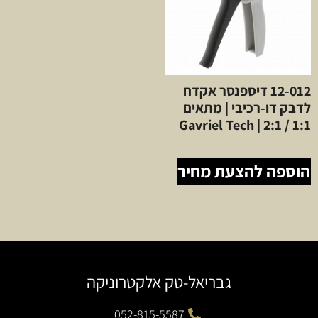
12-012 דיספנסר אקדח
לדבק דו-רכיבי | מתאים
1:1 / 2:1 | Gavriel Tech
הוספה להצעת מחיר
גבריאל-טק אלקטרוניקה
052-815-5587