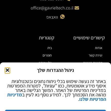
office@gavrieltech.co.il
וואצאפ
קישורים שימושיים
קטגוריות
אודות
בית
יצירת קשר
חומרים
מדיניות פרטיות
כלי עבודה
ניהול ההגדרות שלך
תקנון
מוצרי הלחמה
הצהרת נגישות
מוצרי חיווט
באתר זה נעשה שימוש בכלי ניתוח נתונים ובטכנולוגיות
איסוף מידע אוטומטיות, כמו "עוגיות", למטרות המפורטות
בלוג
ספקי כח ומודדים
במדיניות הפרטיות של האתר. המשך הגלישה באתר
ציוד אופטי להגדלה
מהווה את הסכמתך לכך. למידע נוסף נא לעיין ב
מדיניות
הפרטיות שלנו
.
ציוד אנטי סטטי
קוסמטיקה