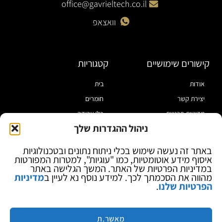
office@gavrieltech.co.il
וואצאפ
קישורים שימושיים
קטגוריות
אודות
בית
יצירת קשר
חומרים
מדיניות פרטיות
כלי עבודה
ניהול ההגדרות שלך
תקנון
מוצרי הלחמה
הצהרת נגישות
מוצרי חיווט
באתר זה נעשה שימוש בכלי ניתוח נתונים ובטכנולוגיות
איסוף מידע אוטומטיות, כמו "עוגיות", למטרות המפורטות
בלוג
ספקי כח ומודדים
במדיניות הפרטיות של האתר. המשך הגלישה באתר
ציוד אופטי להגדלה
מהווה את הסכמתך לכך. למידע נוסף נא לעיין ב
מדיניות
הפרטיות שלנו
.
ציוד אנטי סטטי
קוסמטיקה
מותגים
מאשר.ת