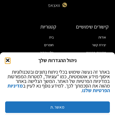
וואצאפ
קישורים שימושיים
קטגוריות
אודות
בית
יצירת קשר
חומרים
מדיניות פרטיות
כלי עבודה
ניהול ההגדרות שלך
תקנון
מוצרי הלחמה
הצהרת נגישות
מוצרי חיווט
באתר זה נעשה שימוש בכלי ניתוח נתונים ובטכנולוגיות
איסוף מידע אוטומטיות, כמו "עוגיות", למטרות המפורטות
בלוג
ספקי כח ומודדים
במדיניות הפרטיות של האתר. המשך הגלישה באתר
ציוד אופטי להגדלה
מהווה את הסכמתך לכך. למידע נוסף נא לעיין ב
מדיניות
הפרטיות שלנו
.
ציוד אנטי סטטי
קוסמטיקה
מותגים
מאשר.ת