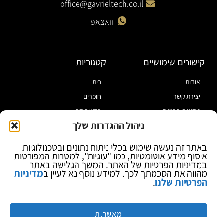
office@gavrieltech.co.il
וואצאפ
קישורים שימושיים
קטגוריות
אודות
בית
יצירת קשר
חומרים
מדיניות פרטיות
כלי עבודה
ניהול ההגדרות שלך
תקנון
מוצרי הלחמה
הצהרת נגישות
מוצרי חיווט
באתר זה נעשה שימוש בכלי ניתוח נתונים ובטכנולוגיות
איסוף מידע אוטומטיות, כמו "עוגיות", למטרות המפורטות
בלוג
ספקי כח ומודדים
במדיניות הפרטיות של האתר. המשך הגלישה באתר
ציוד אופטי להגדלה
מהווה את הסכמתך לכך. למידע נוסף נא לעיין ב
מדיניות
הפרטיות שלנו
.
ציוד אנטי סטטי
קוסמטיקה
מותגים
מאשר.ת