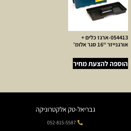
054413-ארגז כלים +
אורגנייזר “16 סגר אלומ’
הוספה להצעת מחיר
גבריאל-טק אלקטרוניקה
052-815-5587