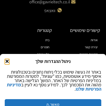
office@gavrieltech.co.il
וואצאפ
קישורים שימושיים
קטגוריות
אודות
בית
יצירת קשר
חומרים
מדיניות פרטיות
כלי עבודה
ניהול ההגדרות שלך
תקנון
מוצרי הלחמה
הצהרת נגישות
מוצרי חיווט
באתר זה נעשה שימוש בכלי ניתוח נתונים ובטכנולוגיות
איסוף מידע אוטומטיות, כמו "עוגיות", למטרות המפורטות
בלוג
ספקי כח ומודדים
במדיניות הפרטיות של האתר. המשך הגלישה באתר
ציוד אופטי להגדלה
מהווה את הסכמתך לכך. למידע נוסף נא לעיין ב
מדיניות
הפרטיות שלנו
.
ציוד אנטי סטטי
קוסמטיקה
מותגים
מאשר.ת