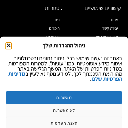
קישורים שימושיים
קטגוריות
אודות
בית
יצירת קשר
חומרים
מדיניות פרטיות
כלי עבודה
ניהול ההגדרות שלך
תקנון
מוצרי הלחמה
הצהרת נגישות
מוצרי חיווט
באתר זה נעשה שימוש בכלי ניתוח נתונים ובטכנולוגיות
איסוף מידע אוטומטיות, כמו "עוגיות", למטרות המפורטות
בלוג
ספקי כח ומודדים
במדיניות הפרטיות של האתר. המשך הגלישה באתר
ציוד אופטי להגדלה
מהווה את הסכמתך לכך. למידע נוסף נא לעיין ב
מדיניות
הפרטיות שלנו
.
ציוד אנטי סטטי
קוסמטיקה
מותגים
מאשר.ת
לא מאשר.ת
הצגת העדפות