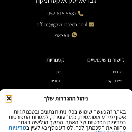
גבריאל-טק אלקטרוניקה
052-815-5587
office@gavrieltech.co.il
וואצאפ
קישורים שימושיים
קטגוריות
אודות
בית
יצירת קשר
חומרים
מדיניות פרטיות
כלי עבודה
ניהול ההגדרות שלך
תקנון
מוצרי הלחמה
הצהרת נגישות
מוצרי חיווט
באתר זה נעשה שימוש בכלי ניתוח נתונים ובטכנולוגיות
איסוף מידע אוטומטיות, כמו "עוגיות", למטרות המפורטות
בלוג
ספקי כח ומודדים
במדיניות הפרטיות של האתר. המשך הגלישה באתר
ציוד אופטי להגדלה
מהווה את הסכמתך לכך. למידע נוסף נא לעיין ב
מדיניות