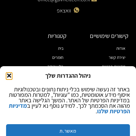
וואצאפ
קישורים שימושיים
קטגוריות
אודות
בית
יצירת קשר
חומרים
מדיניות פרטיות
כלי עבודה
ניהול ההגדרות שלך
תקנון
מוצרי הלחמה
הצהרת נגישות
מוצרי חיווט
באתר זה נעשה שימוש בכלי ניתוח נתונים ובטכנולוגיות
איסוף מידע אוטומטיות, כמו "עוגיות", למטרות המפורטות
בלוג
ספקי כח ומודדים
במדיניות הפרטיות של האתר. המשך הגלישה באתר
ציוד אופטי להגדלה
מהווה את הסכמתך לכך. למידע נוסף נא לעיין ב
מדיניות
הפרטיות שלנו
.
ציוד אנטי סטטי
קוסמטיקה
מותגים
מאשר.ת