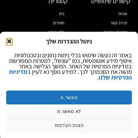
קישורים שימושיים
קטגוריות
אודות
בית
יצירת קשר
חומרים
מדיניות פרטיות
כלי עבודה
ניהול ההגדרות שלך
תקנון
מוצרי הלחמה
הצהרת נגישות
מוצרי חיווט
באתר זה נעשה שימוש בכלי ניתוח נתונים ובטכנולוגיות
איסוף מידע אוטומטיות, כמו "עוגיות", למטרות המפורטות
בלוג
ספקי כח ומודדים
במדיניות הפרטיות של האתר. המשך הגלישה באתר
ציוד אופטי להגדלה
מהווה את הסכמתך לכך. למידע נוסף נא לעיין ב
מדיניות
הפרטיות שלנו
.
ציוד אנטי סטטי
קוסמטיקה
מותגים
מאשר.ת
לא מאשר.ת
הצגת העדפות