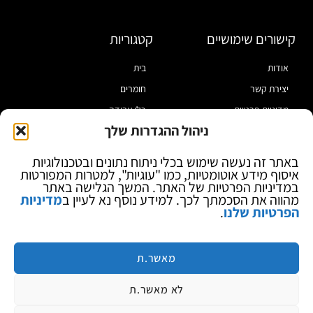
קישורים שימושיים
קטגוריות
אודות
בית
יצירת קשר
חומרים
מדיניות פרטיות
כלי עבודה
ניהול ההגדרות שלך
תקנון
מוצרי הלחמה
הצהרת נגישות
מוצרי חיווט
באתר זה נעשה שימוש בכלי ניתוח נתונים ובטכנולוגיות
איסוף מידע אוטומטיות, כמו "עוגיות", למטרות המפורטות
בלוג
ספקי כח ומודדים
במדיניות הפרטיות של האתר. המשך הגלישה באתר
ציוד אופטי להגדלה
מהווה את הסכמתך לכך. למידע נוסף נא לעיין ב
מדיניות
הפרטיות שלנו
.
ציוד אנטי סטטי
קוסמטיקה
מותגים
מאשר.ת
לא מאשר.ת