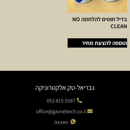
בדיל חוטים להלחמה NO
CLEAN
הוספה להצעת מחיר
גבריאל-טק אלקטרוניקה
052-815-5587
office@gavrieltech.co.il
וואצאפ