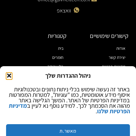
וואצאפ
קישורים שימושיים
קטגוריות
אודות
בית
יצירת קשר
חומרים
מדיניות פרטיות
כלי עבודה
ניהול ההגדרות שלך
תקנון
מוצרי הלחמה
הצהרת נגישות
מוצרי חיווט
באתר זה נעשה שימוש בכלי ניתוח נתונים ובטכנולוגיות
איסוף מידע אוטומטיות, כמו "עוגיות", למטרות המפורטות
בלוג
ספקי כח ומודדים
במדיניות הפרטיות של האתר. המשך הגלישה באתר
ציוד אופטי להגדלה
מהווה את הסכמתך לכך. למידע נוסף נא לעיין ב
מדיניות
הפרטיות שלנו
.
ציוד אנטי סטטי
קוסמטיקה
מותגים
מאשר.ת