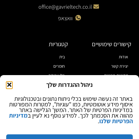
office@gavrieltech.co.il
וואצאפ
קישורים שימושיים
קטגוריות
אודות
בית
יצירת קשר
חומרים
מדיניות פרטיות
כלי עבודה
ניהול ההגדרות שלך
תקנון
מוצרי הלחמה
הצהרת נגישות
מוצרי חיווט
באתר זה נעשה שימוש בכלי ניתוח נתונים ובטכנולוגיות
איסוף מידע אוטומטיות, כמו "עוגיות", למטרות המפורטות
בלוג
ספקי כח ומודדים
במדיניות הפרטיות של האתר. המשך הגלישה באתר
ציוד אופטי להגדלה
מהווה את הסכמתך לכך. למידע נוסף נא לעיין ב
מדיניות
הפרטיות שלנו
.
ציוד אנטי סטטי
קוסמטיקה