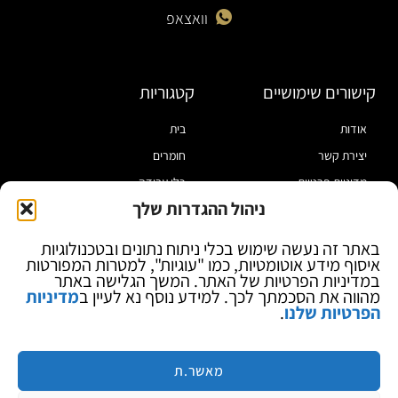
וואצאפ
קישורים שימושיים
קטגוריות
אודות
בית
יצירת קשר
חומרים
מדיניות פרטיות
כלי עבודה
ניהול ההגדרות שלך
תקנון
מוצרי הלחמה
הצהרת נגישות
מוצרי חיווט
באתר זה נעשה שימוש בכלי ניתוח נתונים ובטכנולוגיות
איסוף מידע אוטומטיות, כמו "עוגיות", למטרות המפורטות
בלוג
ספקי כח ומודדים
במדיניות הפרטיות של האתר. המשך הגלישה באתר
ציוד אופטי להגדלה
מהווה את הסכמתך לכך. למידע נוסף נא לעיין ב
מדיניות
הפרטיות שלנו
.
ציוד אנטי סטטי
קוסמטיקה
מותגים
מאשר.ת