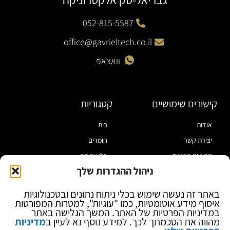
052-815-5587
office@gavrieltech.co.il
וואצאפ
קישורים שימושיים
קטגוריות
אודות
בית
יצירת קשר
חומרים
מדיניות פרטיות
כלי עבודה
ניהול ההגדרות שלך
תקנון
מוצרי הלחמה
הצהרת נגישות
מוצרי חיווט
באתר זה נעשה שימוש בכלי ניתוח נתונים ובטכנולוגיות
איסוף מידע אוטומטיות, כמו "עוגיות", למטרות המפורטות
בלוג
ספקי כח ומודדים
במדיניות הפרטיות של האתר. המשך הגלישה באתר
ציוד אופטי להגדלה
מהווה את הסכמתך לכך. למידע נוסף נא לעיין ב
מדיניות