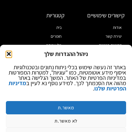
קישורים שימושיים
קטגוריות
אודות
בית
יצירת קשר
חומרים
מדיניות פרטיות
כלי עבודה
ניהול ההגדרות שלך
תקנון
מוצרי הלחמה
הצהרת נגישות
מוצרי חיווט
באתר זה נעשה שימוש בכלי ניתוח נתונים ובטכנולוגיות
איסוף מידע אוטומטיות, כמו "עוגיות", למטרות המפורטות
בלוג
ספקי כח ומודדים
במדיניות הפרטיות של האתר. המשך הגלישה באתר
ציוד אופטי להגדלה
מהווה את הסכמתך לכך. למידע נוסף נא לעיין ב
מדיניות
הפרטיות שלנו
.
ציוד אנטי סטטי
קוסמטיקה
מותגים
מאשר.ת
לא מאשר.ת