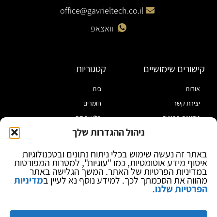
office@gavrieltech.co.il
וואצאפ
קישורים שימושיים
קטגוריות
אודות
בית
יצירת קשר
חומרים
מדיניות פרטיות
כלי עבודה
ניהול ההגדרות שלך
תקנון
מוצרי הלחמה
הצהרת נגישות
מוצרי חיווט
באתר זה נעשה שימוש בכלי ניתוח נתונים ובטכנולוגיות
איסוף מידע אוטומטיות, כמו "עוגיות", למטרות המפורטות
בלוג
ספקי כח ומודדים
במדיניות הפרטיות של האתר. המשך הגלישה באתר
ציוד אופטי להגדלה
מהווה את הסכמתך לכך. למידע נוסף נא לעיין ב
מדיניות
הפרטיות שלנו
.
ציוד אנטי סטטי
קוסמטיקה