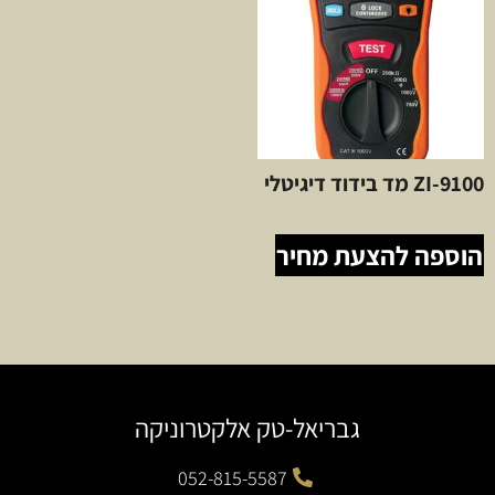
ZI-9100 מד בידוד דיגיטלי
הוספה להצעת מחיר
גבריאל-טק אלקטרוניקה
052-815-5587