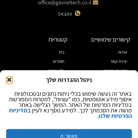
office@gavrieltech.co.il
וואצאפ
קישורים שימושיים
קטגוריות
אודות
בית
יצירת קשר
חומרים
מדיניות פרטיות
כלי עבודה
ניהול ההגדרות שלך
תקנון
מוצרי הלחמה
הצהרת נגישות
מוצרי חיווט
באתר זה נעשה שימוש בכלי ניתוח נתונים ובטכנולוגיות
איסוף מידע אוטומטיות, כמו "עוגיות", למטרות המפורטות
בלוג
ספקי כח ומודדים
במדיניות הפרטיות של האתר. המשך הגלישה באתר
ציוד אופטי להגדלה
מהווה את הסכמתך לכך. למידע נוסף נא לעיין ב
מדיניות
הפרטיות שלנו
.
ציוד אנטי סטטי
קוסמטיקה
מותגים
מאשר.ת