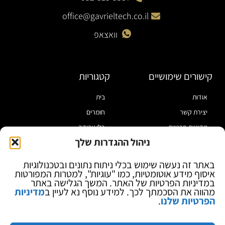
office@gavrieltech.co.il
וואצאפ
קישורים שימושיים
קטגוריות
אודות
בית
יצירת קשר
חומרים
מדיניות פרטיות
כלי עבודה
ניהול ההגדרות שלך
תקנון
מוצרי הלחמה
הצהרת נגישות
מוצרי חיווט
באתר זה נעשה שימוש בכלי ניתוח נתונים ובטכנולוגיות
איסוף מידע אוטומטיות, כמו "עוגיות", למטרות המפורטות
בלוג
ספקי כח ומודדים
במדיניות הפרטיות של האתר. המשך הגלישה באתר
ציוד אופטי להגדלה
מהווה את הסכמתך לכך. למידע נוסף נא לעיין ב
מדיניות
הפרטיות שלנו
.
ציוד אנטי סטטי
קוסמטיקה