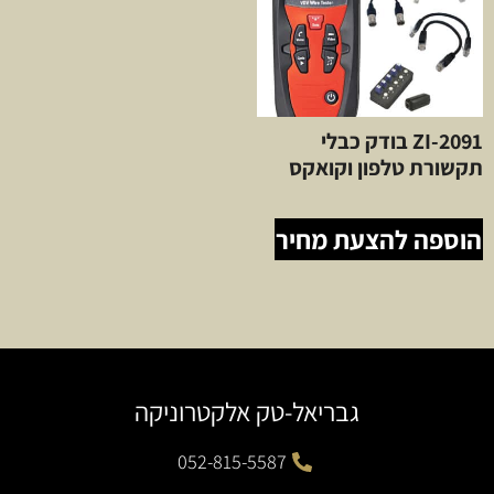
ZI-2091 בודק כבלי
תקשורת טלפון וקואקס
הוספה להצעת מחיר
גבריאל-טק אלקטרוניקה
052-815-5587