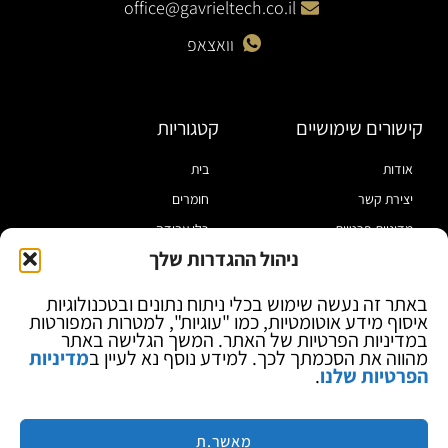
office@gavrieltech.co.il
וואצאפ
קישורים שימושיים
קטגוריות
אודות
בית
יצירת קשר
חומרים
מדיניות פרטיות
כלי עבודה
ניהול ההגדרות שלך
תקנון
מוצרי הלחמה
הצהרת נגישות
מוצרי חיווט
באתר זה נעשה שימוש בכלי ניתוח נתונים ובטכנולוגיות
איסוף מידע אוטומטיות, כמו "עוגיות", למטרות המפורטות
בלוג
ספקי כח ומודדים
במדיניות הפרטיות של האתר. המשך הגלישה באתר
ציוד אופטי להגדלה
מהווה את הסכמתך לכך. למידע נוסף נא לעיין ב
מדיניות
הפרטיות שלנו
.
ציוד אנטי סטטי
קוסמטיקה
מותגים
מאשר.ת