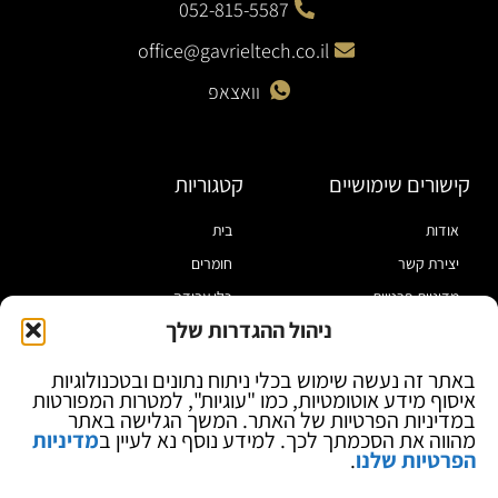
052-815-5587
office@gavrieltech.co.il
וואצאפ
קישורים שימושיים
קטגוריות
אודות
בית
יצירת קשר
חומרים
מדיניות פרטיות
כלי עבודה
ניהול ההגדרות שלך
תקנון
מוצרי הלחמה
הצהרת נגישות
מוצרי חיווט
באתר זה נעשה שימוש בכלי ניתוח נתונים ובטכנולוגיות
איסוף מידע אוטומטיות, כמו "עוגיות", למטרות המפורטות
בלוג
ספקי כח ומודדים
במדיניות הפרטיות של האתר. המשך הגלישה באתר
ציוד אופטי להגדלה
מהווה את הסכמתך לכך. למידע נוסף נא לעיין ב
מדיניות
הפרטיות שלנו
.
ציוד אנטי סטטי
קוסמטיקה