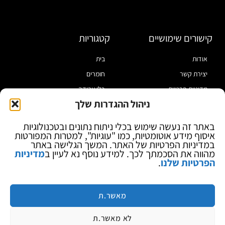
קישורים שימושיים
קטגוריות
אודות
בית
יצירת קשר
חומרים
מדיניות פרטיות
כלי עבודה
ניהול ההגדרות שלך
תקנון
מוצרי הלחמה
הצהרת נגישות
מוצרי חיווט
באתר זה נעשה שימוש בכלי ניתוח נתונים ובטכנולוגיות
איסוף מידע אוטומטיות, כמו "עוגיות", למטרות המפורטות
בלוג
ספקי כח ומודדים
במדיניות הפרטיות של האתר. המשך הגלישה באתר
ציוד אופטי להגדלה
מהווה את הסכמתך לכך. למידע נוסף נא לעיין ב
מדיניות
הפרטיות שלנו
.
ציוד אנטי סטטי
קוסמטיקה
מותגים
מאשר.ת
לא מאשר.ת