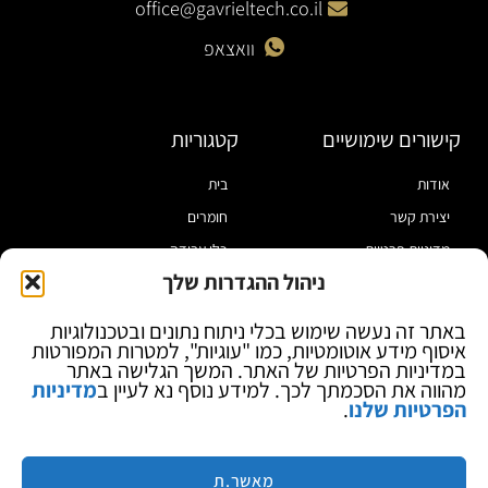
office@gavrieltech.co.il
וואצאפ
קישורים שימושיים
קטגוריות
אודות
בית
יצירת קשר
חומרים
מדיניות פרטיות
כלי עבודה
ניהול ההגדרות שלך
תקנון
מוצרי הלחמה
הצהרת נגישות
מוצרי חיווט
באתר זה נעשה שימוש בכלי ניתוח נתונים ובטכנולוגיות
איסוף מידע אוטומטיות, כמו "עוגיות", למטרות המפורטות
בלוג
ספקי כח ומודדים
במדיניות הפרטיות של האתר. המשך הגלישה באתר
ציוד אופטי להגדלה
מהווה את הסכמתך לכך. למידע נוסף נא לעיין ב
מדיניות
הפרטיות שלנו
.
ציוד אנטי סטטי
קוסמטיקה
מותגים
מאשר.ת