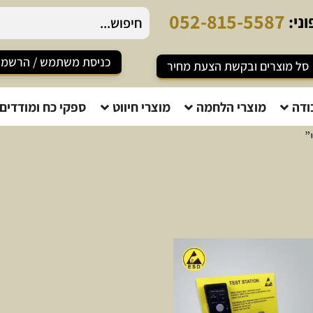
0
5
2
-
8
1
5
-
5
5
8
7
ני:
כניסת משתמש / הרשמ
סל מוצרים ובקשת הצעת מחיר
ודה
מוצרי הלחמה
מוצרי חיווט
ספקי כח ומודדים
”