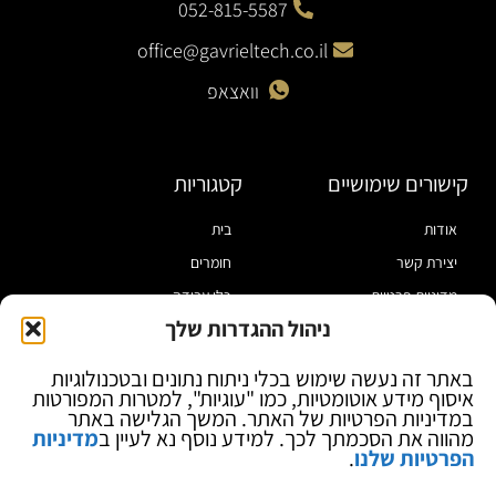
052-815-5587
office@gavrieltech.co.il
וואצאפ
קישורים שימושיים
קטגוריות
אודות
בית
יצירת קשר
חומרים
מדיניות פרטיות
כלי עבודה
ניהול ההגדרות שלך
תקנון
מוצרי הלחמה
הצהרת נגישות
מוצרי חיווט
באתר זה נעשה שימוש בכלי ניתוח נתונים ובטכנולוגיות
איסוף מידע אוטומטיות, כמו "עוגיות", למטרות המפורטות
בלוג
ספקי כח ומודדים
במדיניות הפרטיות של האתר. המשך הגלישה באתר
ציוד אופטי להגדלה
מהווה את הסכמתך לכך. למידע נוסף נא לעיין ב
מדיניות
הפרטיות שלנו
.
ציוד אנטי סטטי
קוסמטיקה