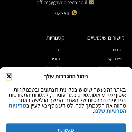
office@gavrieltech.co.il
וואצאפ
קישורים שימושיים
קטגוריות
אודות
בית
יצירת קשר
חומרים
מדיניות פרטיות
כלי עבודה
ניהול ההגדרות שלך
תקנון
מוצרי הלחמה
הצהרת נגישות
מוצרי חיווט
באתר זה נעשה שימוש בכלי ניתוח נתונים ובטכנולוגיות
איסוף מידע אוטומטיות, כמו "עוגיות", למטרות המפורטות
בלוג
ספקי כח ומודדים
במדיניות הפרטיות של האתר. המשך הגלישה באתר
ציוד אופטי להגדלה
מהווה את הסכמתך לכך. למידע נוסף נא לעיין ב
מדיניות
הפרטיות שלנו
.
ציוד אנטי סטטי
קוסמטיקה
מותגים
מאשר.ת