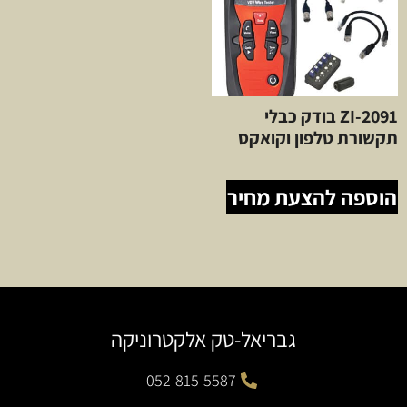
ZI-2091 בודק כבלי
תקשורת טלפון וקואקס
הוספה להצעת מחיר
גבריאל-טק אלקטרוניקה
052-815-5587