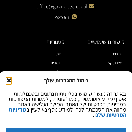
office@gavrieltech.co.il
וואצאפ
קישורים שימושיים
קטגוריות
אודות
בית
יצירת קשר
חומרים
מדיניות פרטיות
כלי עבודה
ניהול ההגדרות שלך
תקנון
מוצרי הלחמה
הצהרת נגישות
מוצרי חיווט
באתר זה נעשה שימוש בכלי ניתוח נתונים ובטכנולוגיות
איסוף מידע אוטומטיות, כמו "עוגיות", למטרות המפורטות
בלוג
ספקי כח ומודדים
במדיניות הפרטיות של האתר. המשך הגלישה באתר
ציוד אופטי להגדלה
מהווה את הסכמתך לכך. למידע נוסף נא לעיין ב
מדיניות
הפרטיות שלנו
.
ציוד אנטי סטטי
קוסמטיקה