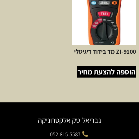
ZI-9100 מד בידוד דיגיטלי
הוספה להצעת מחיר
גבריאל-טק אלקטרוניקה
052-815-5587