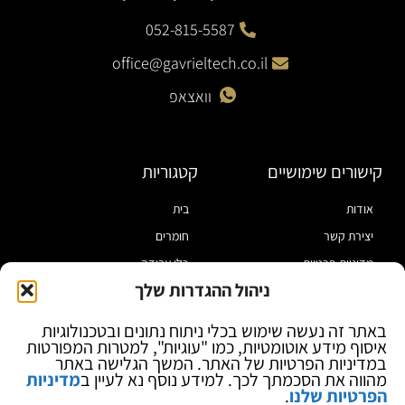
052-815-5587
office@gavrieltech.co.il
וואצאפ
קישורים שימושיים
קטגוריות
אודות
בית
יצירת קשר
חומרים
מדיניות פרטיות
כלי עבודה
ניהול ההגדרות שלך
תקנון
מוצרי הלחמה
הצהרת נגישות
מוצרי חיווט
באתר זה נעשה שימוש בכלי ניתוח נתונים ובטכנולוגיות
איסוף מידע אוטומטיות, כמו "עוגיות", למטרות המפורטות
בלוג
ספקי כח ומודדים
במדיניות הפרטיות של האתר. המשך הגלישה באתר
ציוד אופטי להגדלה
מהווה את הסכמתך לכך. למידע נוסף נא לעיין ב
מדיניות
הפרטיות שלנו
.
ציוד אנטי סטטי