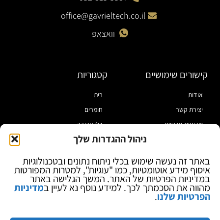
office@gavrieltech.co.il
וואצאפ
קישורים שימושיים
קטגוריות
אודות
בית
יצירת קשר
חומרים
מדיניות פרטיות
כלי עבודה
ניהול ההגדרות שלך
תקנון
מוצרי הלחמה
הצהרת נגישות
מוצרי חיווט
באתר זה נעשה שימוש בכלי ניתוח נתונים ובטכנולוגיות
איסוף מידע אוטומטיות, כמו "עוגיות", למטרות המפורטות
בלוג
ספקי כח ומודדים
במדיניות הפרטיות של האתר. המשך הגלישה באתר
ציוד אופטי להגדלה
מהווה את הסכמתך לכך. למידע נוסף נא לעיין ב
מדיניות
הפרטיות שלנו
.
ציוד אנטי סטטי
קוסמטיקה