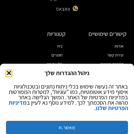
וואצאפ
קישורים שימושיים
קטגוריות
אודות
בית
יצירת קשר
חומרים
מדיניות פרטיות
כלי עבודה
ניהול ההגדרות שלך
תקנון
מוצרי הלחמה
הצהרת נגישות
מוצרי חיווט
באתר זה נעשה שימוש בכלי ניתוח נתונים ובטכנולוגיות
איסוף מידע אוטומטיות, כמו "עוגיות", למטרות המפורטות
בלוג
ספקי כח ומודדים
במדיניות הפרטיות של האתר. המשך הגלישה באתר
ציוד אופטי להגדלה
מהווה את הסכמתך לכך. למידע נוסף נא לעיין ב
מדיניות
הפרטיות שלנו
.
ציוד אנטי סטטי
קוסמטיקה
מותגים
מאשר.ת